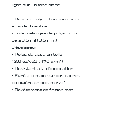
ligne sur un fond blanc.
• Base en poly-coton sans acide
et au PH neutre
• Toile mélangée de poly-coton
de 20,5 mil (0,5 mm)
d'épaisseur
• Poids du tissu en toile :
13,9 oz/yd2 (470 g/m²)
• Résistant à la décoloration
• Étiré à la main sur des barres
de civière en bois massif
• Revêtement de finition mat
• 1,5″ (3,81 cm) de profondeur
• Supports de montage inclus
• Produit vierge dans l'UE
provenant de Lettonie
• Produit vierge aux États-Unis
provenant des États-Unis