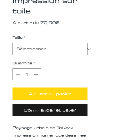
Impression sur
toile
Prix
À partir de
70,00$
promotionnel
Taille
*
Quantité
*
Ajouter au panier
Commander et payer
Paysage urbain de Tel Aviv -
impression numérique dessinée