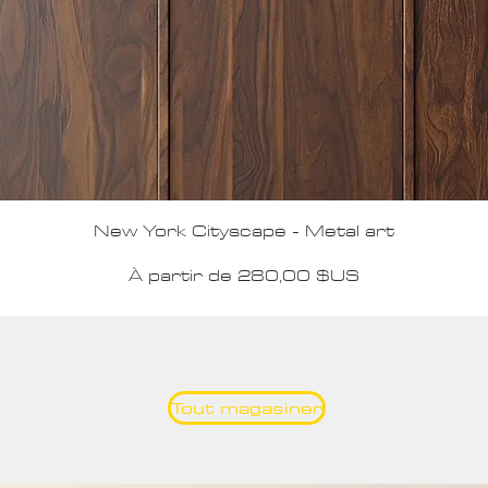
Aperçu rapide
New York Cityscape - Metal art
Prix promotionnel
À partir de
280,00 $US
Tout magasiner